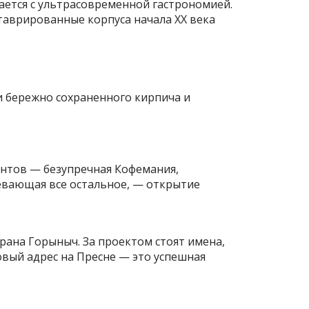
чается с ультрасовременной гастрономией.
таврированные корпуса начала XX века
и бережно сохраненного кирпича и
дентов — безупречная Кофемания,
тмевающая все остальное, — открытие
ана Горыныч. За проектом стоят имена,
вый адрес на Пресне — это успешная