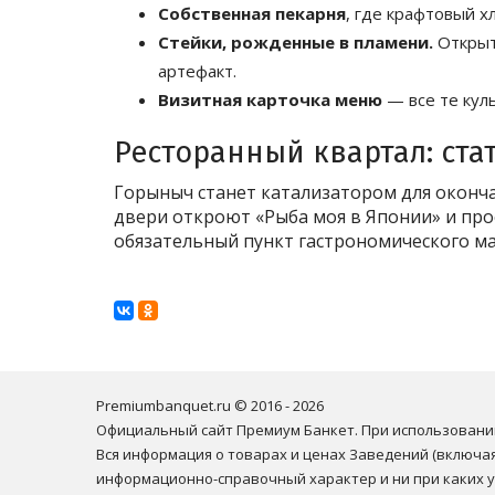
Собственная пекарня
, где крафтовый х
Стейки, рожденные в пламени.
Открыт
артефакт.
Визитная карточка меню
— все те кул
Ресторанный квартал: ста
Горыныч станет катализатором для оконч
двери откроют «Рыба моя в Японии» и прое
обязательный пункт гастрономического м
Premiumbanquet.ru © 2016 - 2026

Официальный сайт Премиум Банкет. При использовании
Вся информация о товарах и ценах Заведений (включая 
информационно-справочный характер и ни при каких ус