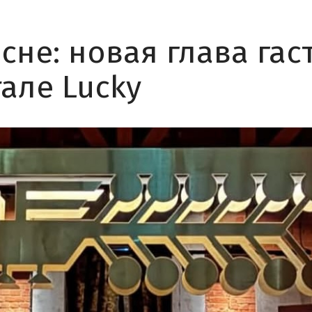
сне: новая глава га
але Lucky