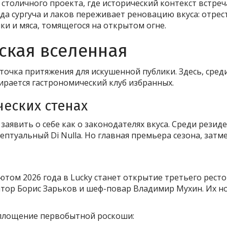
 столичного проекта, где исторический контекст встре
 сургуча и лаков переживает реновацию вкуса: отрес
и и мяса, томящегося на открытом огне.
ская вселенная
точка притяжения для искушенной публики. Здесь, сред
рается гастрономический клуб избранных.
ческих стенах
заявить о себе как о законодателях вкуса. Среди рези
цептуальный Di Nulla. Но главная премьера сезона, за
м 2026 года в Lucky станет открытие третьего рестор
тор Борис Зарьков и шеф-повар Владимир Мухин. Их но
оплощение первобытной роскоши: