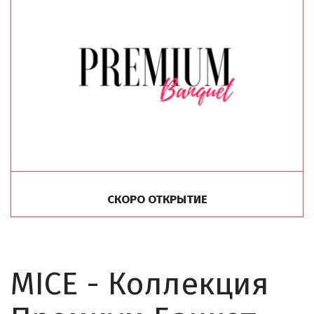
СКОРО ОТКРЫТИЕ
LOFT#4
Проведение
конференций, форумов и
MICE - Коллекция 
других деловых
мероприятий