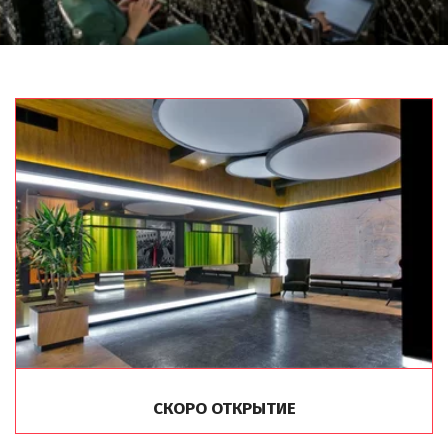
LOFT#2
4 зала площадью от 80 до
415 м2. Cовременное
оборудование, а также
беспроводной
высокоскоростной
интернет
ПОДРОБНЕЕ
СКОРО ОТКРЫТИЕ