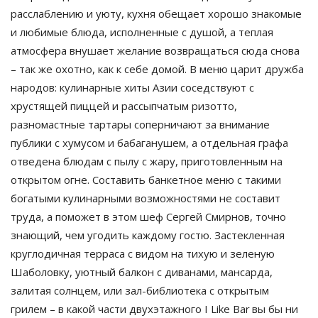
расслаблению и уюту, кухня обещает хорошо знакомые 
и любимые блюда, исполненные с душой, а теплая 
атмосфера внушает желание возвращаться сюда снова 
– так же охотно, как к себе домой. В меню царит дружба 
народов: кулинарные хиты Азии соседствуют с 
хрустящей пиццей и рассыпчатым ризотто, 
разномастные тартары соперничают за внимание 
публики с хумусом и бабаганушем, а отдельная графа 
отведена блюдам с пылу с жару, приготовленным на 
открытом огне. Составить банкетное меню с такими 
богатыми кулинарными возможностями не составит 
труда, а поможет в этом шеф Сергей Смирнов, точно 
знающий, чем угодить каждому гостю. Застекленная 
круглодичная терраса с видом на тихую и зеленую 
Шаболовку, уютный балкон с диванами, мансарда, 
залитая солнцем, или зал-библиотека с открытым 
грилем – в какой части двухэтажного I Like Bar
вы бы ни 